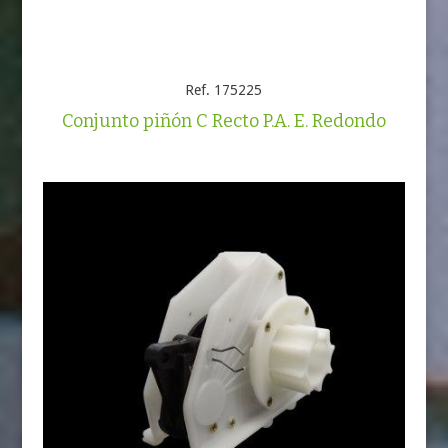
Ref. 175225
Conjunto piñón C Recto P.A. E. Redondo