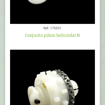
Ref. 175351
Conjunto piñon helicoidal N