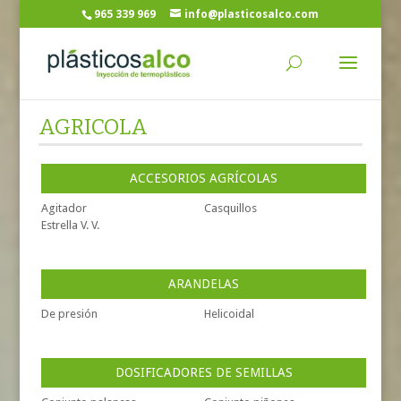
965 339 969
info@plasticosalco.com
AGRICOLA
ACCESORIOS AGRÍCOLAS
Agitador
Casquillos
Estrella V. V.
ARANDELAS
De presión
Helicoidal
DOSIFICADORES DE SEMILLAS