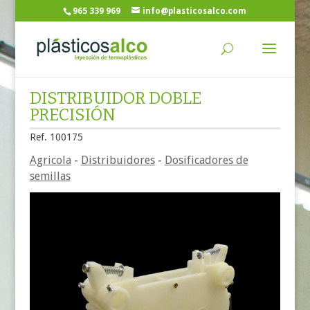
965 339 969
info@plasticosalco.com
DISTRIBUIDOR DOBLE
PRECISIÓN
Ref. 100175
Agricola
-
Distribuidores
-
Dosificadores de
semillas