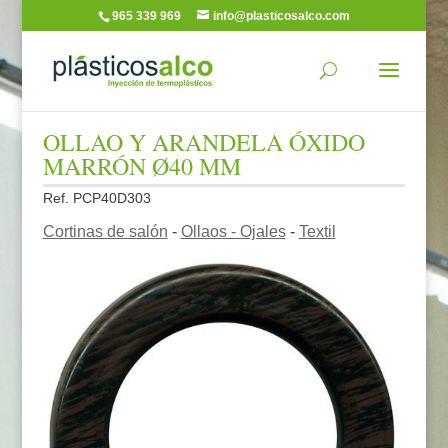
965 339 969
info@plasticosalco.com
OLLAO Y ARANDELA ÓXIDO
MARRÓN Ø40 MM
Ref. PCP40D303
Cortinas de salón
-
Ollaos - Ojales
-
Textil